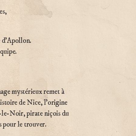
es,
e d’Apollon.
équipe.
nnage mystérieux remet à
stoire de Nice, l’origine
le-Noir, pirate niçois du
s pour le trouver.