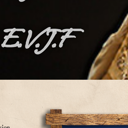
E.V.J.F
sion