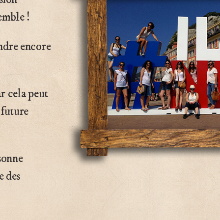
emble !
endre encore
r cela peut
 future
sonne
e des