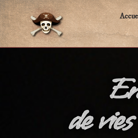
Accue
En
de vies