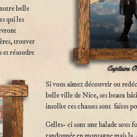
notre belle
es qui les
evront
ères, trouver
s et résoudre
Si vous aimez découvrir ou redéc
belle ville de Nice, ses beaux bât
insolite ces chasses sont faites p
Celles- ci sont une balade sous 
randonnée en montagne mais la, c