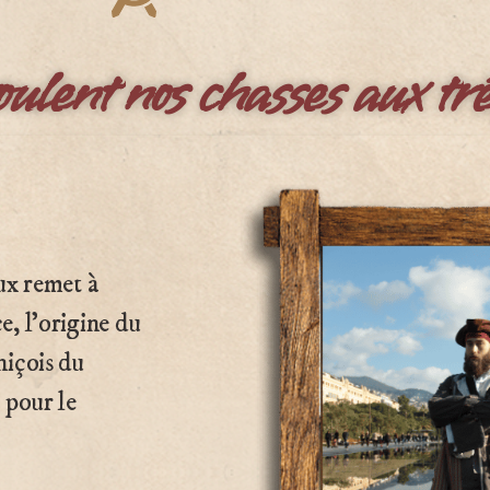
lent nos chasses aux tré
ux remet à
e, l’origine du
niçois du
 pour le